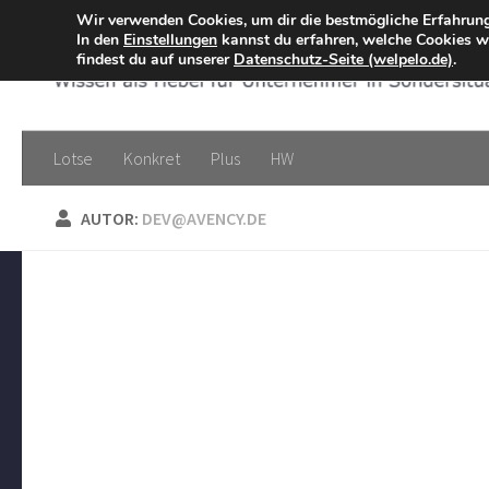
Wir verwenden Cookies, um dir die bestmögliche Erfahrung
Zum Inhalt springen
In den
Einstellungen
kannst du erfahren, welche Cookies wi
findest du auf unserer
Datenschutz-Seite (welpelo.de)
.
Lotse
Konkret
Plus
HW
AUTOR:
DEV@AVENCY.DE